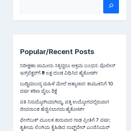
Popular/Recent Posts
ನಿರೀಕ್ಷಣಾ ಜಾಮೀನು ಸಿಕ್ಕಿದ್ದರೂ ಅಕ್ರಮ ಬಂಧನ: ಪೊಲೀಸ್
ಇನ್ಸ್‌ಪೆಕ್ಟರ್‌ಗೆ ₹9 ಲಕ್ಷ ದಂಡ ವಿಧಿಸಿದ ಹೈಕೋರ್ಟ್
ಬುದ್ಧಿಮಾಂದ್ಯ ಮಹಿಳೆ ಮೇಲೆ ಅತ್ಯಾಚಾರ: ಕಾಮುಕನಿಗೆ 10
ವರ್ಷ ಕಠಿಣ ಜೈಲು ಶಿಕ್ಷೆ
ಪತಿ ನಿರುದ್ಯೋಗಿಯಾಗಿದ್ದು, ಪತ್ನಿ ಉದ್ಯೋಗದಲ್ಲಿರುವಾಗ
ಜೀವನಾಂಶ ಹೆಚ್ಚಿಸಲಾಗದು:ಹೈಕೋರ್ಟ್
ಫೇಸ್‌ಬುಕ್‌ ಮೂಲಕ ಶುರುವಾದ ಗಾಢ ಪ್ರೀತಿಗೆ 7 ವರ್ಷ;
ತೃತೀಯ ಲಿಂಗಿಯ ಕೈಹಿಡಿದ ಸಾಫ್ಟ್‌ವೇರ್ ಎಂಜಿನಿಯರ್