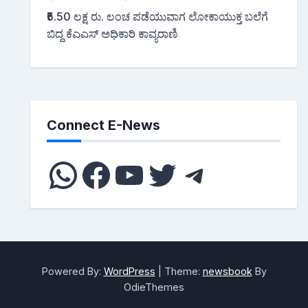
₹5.50 ಲಕ್ಷ ರು. ಲಂಚ ಪಡೆಯುವಾಗ ಲೋಕಾಯುಕ್ತ ಬಲೆಗೆ
ಬಿದ್ದ ಕೆಎಎಸ್ ಅಧಿಕಾರಿ ಕಾವ್ಯರಾಣಿ
Connect E-News
WhatsApp
Facebook
YouTube
Twitter
Telegra
Powered By:
WordPress
|
Theme:
newsbook
By
OdieThemes