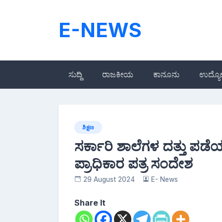
Skip
to
E-NEWS
content
ಸುದ್ದಿ
ರಾಜಕೀಯ
ಕಾನೂನು
ಉದ್ಯ
ಶಿಕ್ಷಣ
ಸರ್ಕಾರಿ ಶಾಲೆಗಳ ದತ್ತು ಪಡೆಯ
ಪ್ರಾಧಿಕಾರ ಪತ್ರ ಸಂದೇಶ
29 August 2024
E- News
Share It