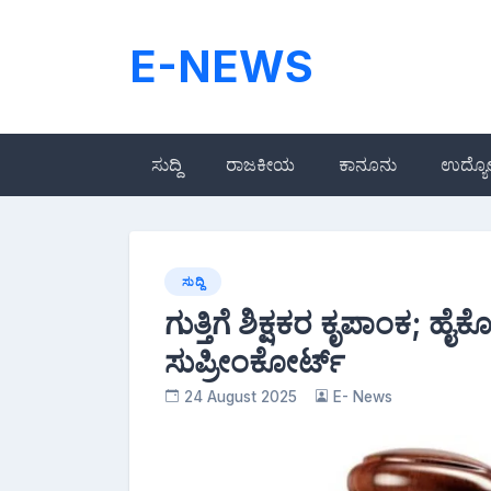
Skip
to
E-NEWS
content
ಸುದ್ದಿ
ರಾಜಕೀಯ
ಕಾನೂನು
ಉದ್ಯ
ಸುದ್ದಿ
ಗುತ್ತಿಗೆ ಶಿಕ್ಷಕರ ಕೃಪಾಂಕ; ಹ
ಸುಪ್ರೀಂಕೋರ್ಟ್
24 August 2025
E- News