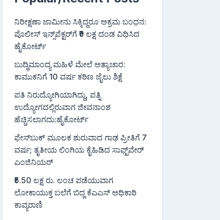
ನಿರೀಕ್ಷಣಾ ಜಾಮೀನು ಸಿಕ್ಕಿದ್ದರೂ ಅಕ್ರಮ ಬಂಧನ:
ಪೊಲೀಸ್ ಇನ್ಸ್‌ಪೆಕ್ಟರ್‌ಗೆ ₹9 ಲಕ್ಷ ದಂಡ ವಿಧಿಸಿದ
ಹೈಕೋರ್ಟ್
ಬುದ್ಧಿಮಾಂದ್ಯ ಮಹಿಳೆ ಮೇಲೆ ಅತ್ಯಾಚಾರ:
ಕಾಮುಕನಿಗೆ 10 ವರ್ಷ ಕಠಿಣ ಜೈಲು ಶಿಕ್ಷೆ
ಪತಿ ನಿರುದ್ಯೋಗಿಯಾಗಿದ್ದು, ಪತ್ನಿ
ಉದ್ಯೋಗದಲ್ಲಿರುವಾಗ ಜೀವನಾಂಶ
ಹೆಚ್ಚಿಸಲಾಗದು:ಹೈಕೋರ್ಟ್
ಫೇಸ್‌ಬುಕ್‌ ಮೂಲಕ ಶುರುವಾದ ಗಾಢ ಪ್ರೀತಿಗೆ 7
ವರ್ಷ; ತೃತೀಯ ಲಿಂಗಿಯ ಕೈಹಿಡಿದ ಸಾಫ್ಟ್‌ವೇರ್
ಎಂಜಿನಿಯರ್
₹5.50 ಲಕ್ಷ ರು. ಲಂಚ ಪಡೆಯುವಾಗ
ಲೋಕಾಯುಕ್ತ ಬಲೆಗೆ ಬಿದ್ದ ಕೆಎಎಸ್ ಅಧಿಕಾರಿ
ಕಾವ್ಯರಾಣಿ