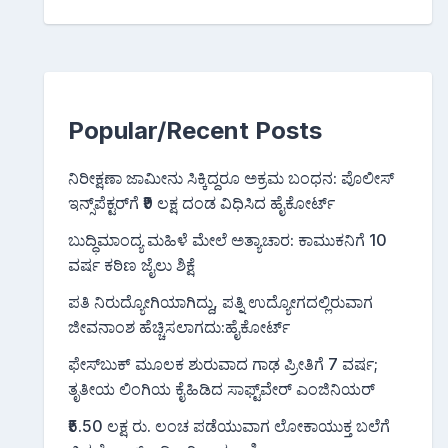
Popular/Recent Posts
ನಿರೀಕ್ಷಣಾ ಜಾಮೀನು ಸಿಕ್ಕಿದ್ದರೂ ಅಕ್ರಮ ಬಂಧನ: ಪೊಲೀಸ್
ಇನ್ಸ್‌ಪೆಕ್ಟರ್‌ಗೆ ₹9 ಲಕ್ಷ ದಂಡ ವಿಧಿಸಿದ ಹೈಕೋರ್ಟ್
ಬುದ್ಧಿಮಾಂದ್ಯ ಮಹಿಳೆ ಮೇಲೆ ಅತ್ಯಾಚಾರ: ಕಾಮುಕನಿಗೆ 10
ವರ್ಷ ಕಠಿಣ ಜೈಲು ಶಿಕ್ಷೆ
ಪತಿ ನಿರುದ್ಯೋಗಿಯಾಗಿದ್ದು, ಪತ್ನಿ ಉದ್ಯೋಗದಲ್ಲಿರುವಾಗ
ಜೀವನಾಂಶ ಹೆಚ್ಚಿಸಲಾಗದು:ಹೈಕೋರ್ಟ್
ಫೇಸ್‌ಬುಕ್‌ ಮೂಲಕ ಶುರುವಾದ ಗಾಢ ಪ್ರೀತಿಗೆ 7 ವರ್ಷ;
ತೃತೀಯ ಲಿಂಗಿಯ ಕೈಹಿಡಿದ ಸಾಫ್ಟ್‌ವೇರ್ ಎಂಜಿನಿಯರ್
₹5.50 ಲಕ್ಷ ರು. ಲಂಚ ಪಡೆಯುವಾಗ ಲೋಕಾಯುಕ್ತ ಬಲೆಗೆ