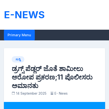
Skip
to
E-NEWS
content
Primary Menu
ಸುದ್ದಿ
ಡ್ರಗ್ಸ್ ಪೆಡ್ಲರ್ ಜೊತೆ ಶಾಮೀಲು
ಆರೋಪ ಪ್ರಕರಣ;11 ಪೊಲೀಸರು
ಅಮಾನತು
14 September 2025
E- News