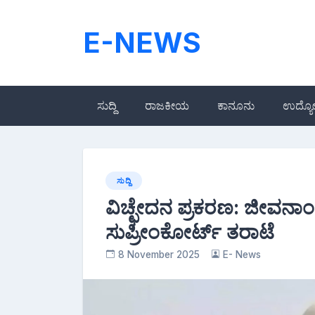
Skip
to
E-NEWS
content
ಸುದ್ದಿ
ರಾಜಕೀಯ
ಕಾನೂನು
ಉದ್ಯ
ಸುದ್ದಿ
ವಿಚ್ಛೇದನ ಪ್ರಕರಣ: ಜೀವನಾ
ಸುಪ್ರೀಂಕೋರ್ಟ್ ತರಾಟೆ
8 November 2025
E- News