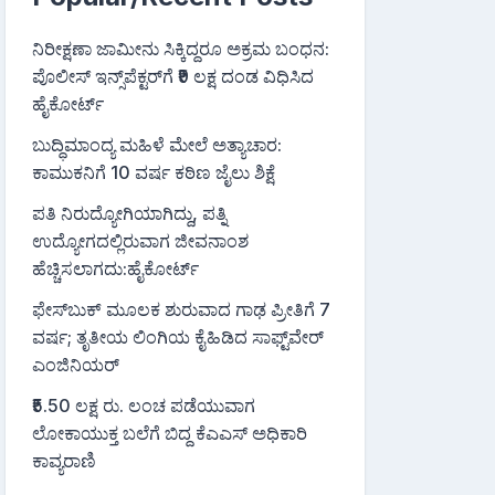
ನಿರೀಕ್ಷಣಾ ಜಾಮೀನು ಸಿಕ್ಕಿದ್ದರೂ ಅಕ್ರಮ ಬಂಧನ:
ಪೊಲೀಸ್ ಇನ್ಸ್‌ಪೆಕ್ಟರ್‌ಗೆ ₹9 ಲಕ್ಷ ದಂಡ ವಿಧಿಸಿದ
ಹೈಕೋರ್ಟ್
ಬುದ್ಧಿಮಾಂದ್ಯ ಮಹಿಳೆ ಮೇಲೆ ಅತ್ಯಾಚಾರ:
ಕಾಮುಕನಿಗೆ 10 ವರ್ಷ ಕಠಿಣ ಜೈಲು ಶಿಕ್ಷೆ
ಪತಿ ನಿರುದ್ಯೋಗಿಯಾಗಿದ್ದು, ಪತ್ನಿ
ಉದ್ಯೋಗದಲ್ಲಿರುವಾಗ ಜೀವನಾಂಶ
ಹೆಚ್ಚಿಸಲಾಗದು:ಹೈಕೋರ್ಟ್
ಫೇಸ್‌ಬುಕ್‌ ಮೂಲಕ ಶುರುವಾದ ಗಾಢ ಪ್ರೀತಿಗೆ 7
ವರ್ಷ; ತೃತೀಯ ಲಿಂಗಿಯ ಕೈಹಿಡಿದ ಸಾಫ್ಟ್‌ವೇರ್
ಎಂಜಿನಿಯರ್
₹5.50 ಲಕ್ಷ ರು. ಲಂಚ ಪಡೆಯುವಾಗ
ಲೋಕಾಯುಕ್ತ ಬಲೆಗೆ ಬಿದ್ದ ಕೆಎಎಸ್ ಅಧಿಕಾರಿ
ಕಾವ್ಯರಾಣಿ