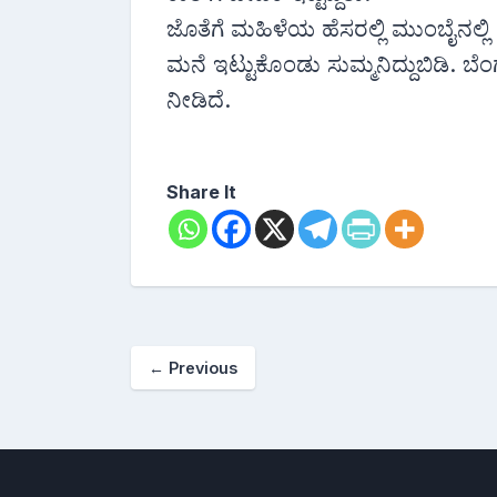
ಜೊತೆಗೆ ಮಹಿಳೆಯ ಹೆಸರಲ್ಲಿ ಮುಂಬೈನಲ್ಲ
ಮನೆ ಇಟ್ಟುಕೊಂಡು ಸುಮ್ಮನಿದ್ದುಬಿಡಿ. 
ನೀಡಿದೆ.
Share It
←
Previous