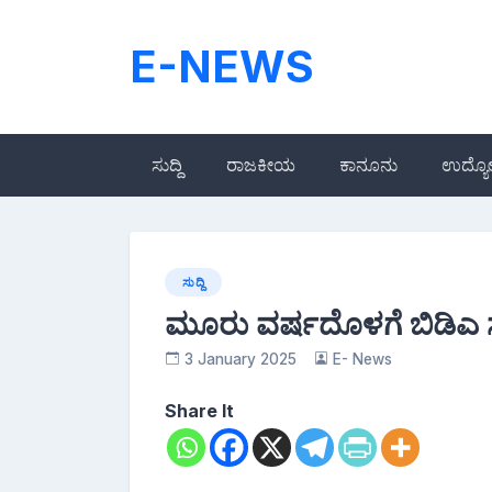
Skip
to
E-NEWS
content
ಸುದ್ದಿ
ರಾಜಕೀಯ
ಕಾನೂನು
ಉದ್ಯ
ಸುದ್ದಿ
ಮೂರು ವರ್ಷದೊಳಗೆ ಬಿಡಿಎ ಸೈಟ
3 January 2025
E- News
Share It