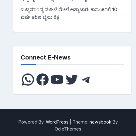
ಬುದ್ಧಿಮಾಂದ್ಯ ಮಹಿಳೆ ಮೇಲೆ ಅತ್ಯಾಚಾರ: ಕಾಮುಕನಿಗೆ 10
ವರ್ಷ ಕಠಿಣ ಜೈಲು ಶಿಕ್ಷೆ
Connect E-News
WhatsApp
Facebook
YouTube
Twitter
Telegra
Powered By:
WordPress
|
Theme:
newsbook
By
OdieThemes