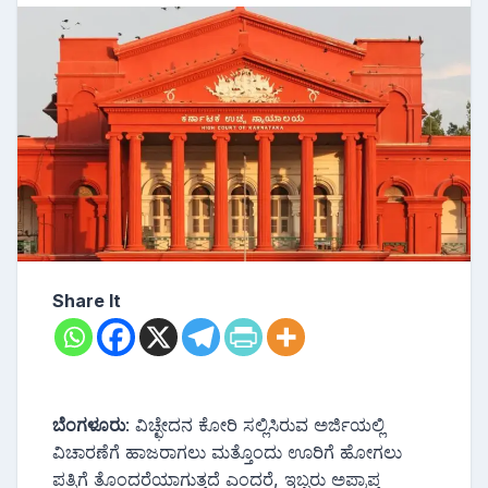
Share It
ಬೆಂಗಳೂರು
: ವಿಚ್ಛೇದನ ಕೋರಿ ಸಲ್ಲಿಸಿರುವ ಅರ್ಜಿಯಲ್ಲಿ
ವಿಚಾರಣೆಗೆ ಹಾಜರಾಗಲು ಮತ್ತೊಂದು ಊರಿಗೆ ಹೋಗಲು
ಪತ್ನಿಗೆ ತೊಂದರೆಯಾಗುತ್ತದೆ ಎಂದರೆ, ಇಬ್ಬರು ಅಪ್ರಾಪ್ತ