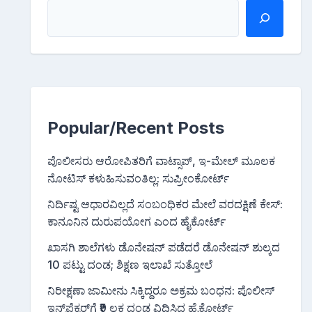
Popular/Recent Posts
ಪೊಲೀಸರು ಆರೋಪಿತರಿಗೆ ವಾಟ್ಸಾಪ್, ಇ-ಮೇಲ್ ಮೂಲಕ
ನೋಟಿಸ್‌ ಕಳುಹಿಸುವಂತಿಲ್ಲ: ಸುಪ್ರೀಂಕೋರ್ಟ್
ನಿರ್ದಿಷ್ಟ ಆಧಾರವಿಲ್ಲದೆ ಸಂಬಂಧಿಕರ ಮೇಲೆ ವರದಕ್ಷಿಣೆ ಕೇಸ್:
ಕಾನೂನಿನ ದುರುಪಯೋಗ ಎಂದ ಹೈಕೋರ್ಟ್
ಖಾಸಗಿ ಶಾಲೆಗಳು ಡೊನೇಷನ್ ಪಡೆದರೆ ಡೊನೇಷನ್ ಶುಲ್ಕದ
10 ಪಟ್ಟು ದಂಡ; ಶಿಕ್ಷಣ ಇಲಾಖೆ ಸುತ್ತೋಲೆ
ನಿರೀಕ್ಷಣಾ ಜಾಮೀನು ಸಿಕ್ಕಿದ್ದರೂ ಅಕ್ರಮ ಬಂಧನ: ಪೊಲೀಸ್
ಇನ್ಸ್‌ಪೆಕ್ಟರ್‌ಗೆ ₹9 ಲಕ್ಷ ದಂಡ ವಿಧಿಸಿದ ಹೈಕೋರ್ಟ್