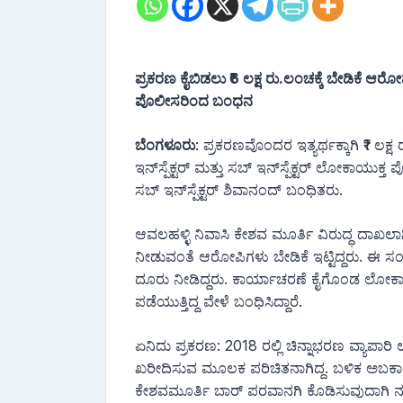
ಪ್ರಕರಣ ಕೈಬಿಡಲು ₹6 ಲಕ್ಷ ರು.ಲಂಚಕ್ಕೆ ಬೇಡಿಕೆ ಆ
ಪೊಲೀಸರಿಂದ ಬಂಧನ
ಬೆಂಗಳೂರು
: ಪ್ರಕರಣವೊಂದರ ಇತ್ಯರ್ಥಕ್ಕಾಗಿ ₹1 ಲಕ
ಇನ್‌ಸ್ಪೆಕ್ಟರ್ ಮತ್ತು ಸಬ್ ಇನ್‌ಸ್ಪೆಕ್ಟರ್ ಲೋಕಾಯುಕ್ತ ಪೊಲ
ಸಬ್ ಇನ್‌ಸ್ಪೆಕ್ಟರ್ ಶಿವಾನಂದ್ ಬಂಧಿತರು.
ಆವಲಹಳ್ಳಿ ನಿವಾಸಿ ಕೇಶವ ಮೂರ್ತಿ ವಿರುದ್ಧ ದಾಖಲಾಗಿ
ನೀಡುವಂತೆ ಆರೋಪಿಗಳು ಬೇಡಿಕೆ ಇಟ್ಟಿದ್ದರು. ಈ
ದೂರು ನೀಡಿದ್ದರು. ಕಾರ್ಯಾಚರಣೆ ಕೈಗೊಂಡ ಲೋಕಾ
ಪಡೆಯುತ್ತಿದ್ದ ವೇಳೆ ಬಂಧಿಸಿದ್ದಾರೆ.
ಏನಿದು ಪ್ರಕರಣ: 2018 ರಲ್ಲಿ ಚಿನ್ನಾಭರಣ ವ್ಯಾಪಾ
ಖರೀದಿಸುವ ಮೂಲಕ ಪರಿಚಿತನಾಗಿದ್ದ. ಬಳಿಕ ಅಬಕಾರ
ಕೇಶವಮೂರ್ತಿ ಬಾರ್ ಪರವಾನಗಿ ಕೊಡಿಸುವುದಾಗಿ ನಂಬ