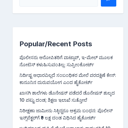
Popular/Recent Posts
ಪೊಲೀಸರು ಆರೋಪಿತರಿಗೆ ವಾಟ್ಸಾಪ್, ಇ-ಮೇಲ್ ಮೂಲಕ
ನೋಟಿಸ್‌ ಕಳುಹಿಸುವಂತಿಲ್ಲ: ಸುಪ್ರೀಂಕೋರ್ಟ್
ನಿರ್ದಿಷ್ಟ ಆಧಾರವಿಲ್ಲದೆ ಸಂಬಂಧಿಕರ ಮೇಲೆ ವರದಕ್ಷಿಣೆ ಕೇಸ್:
ಕಾನೂನಿನ ದುರುಪಯೋಗ ಎಂದ ಹೈಕೋರ್ಟ್
ಖಾಸಗಿ ಶಾಲೆಗಳು ಡೊನೇಷನ್ ಪಡೆದರೆ ಡೊನೇಷನ್ ಶುಲ್ಕದ
10 ಪಟ್ಟು ದಂಡ; ಶಿಕ್ಷಣ ಇಲಾಖೆ ಸುತ್ತೋಲೆ
ನಿರೀಕ್ಷಣಾ ಜಾಮೀನು ಸಿಕ್ಕಿದ್ದರೂ ಅಕ್ರಮ ಬಂಧನ: ಪೊಲೀಸ್
ಇನ್ಸ್‌ಪೆಕ್ಟರ್‌ಗೆ ₹9 ಲಕ್ಷ ದಂಡ ವಿಧಿಸಿದ ಹೈಕೋರ್ಟ್