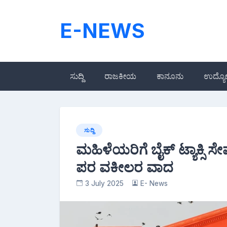
Skip
to
E-NEWS
content
ಸುದ್ದಿ
ರಾಜಕೀಯ
ಕಾನೂನು
ಉದ್ಯ
ಸುದ್ದಿ
ಮಹಿಳೆಯರಿಗೆ ಬೈಕ್‌ ಟ್ಯಾಕ್ಸಿ 
ಪರ ವಕೀಲರ ವಾದ
3 July 2025
E- News