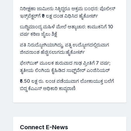
ನಿರೀಕ್ಷಣಾ ಜಾಮೀನು ಸಿಕ್ಕಿದ್ದರೂ ಅಕ್ರಮ ಬಂಧನ: ಪೊಲೀಸ್
ಇನ್ಸ್‌ಪೆಕ್ಟರ್‌ಗೆ ₹9 ಲಕ್ಷ ದಂಡ ವಿಧಿಸಿದ ಹೈಕೋರ್ಟ್
ಬುದ್ಧಿಮಾಂದ್ಯ ಮಹಿಳೆ ಮೇಲೆ ಅತ್ಯಾಚಾರ: ಕಾಮುಕನಿಗೆ 10
ವರ್ಷ ಕಠಿಣ ಜೈಲು ಶಿಕ್ಷೆ
ಪತಿ ನಿರುದ್ಯೋಗಿಯಾಗಿದ್ದು, ಪತ್ನಿ ಉದ್ಯೋಗದಲ್ಲಿರುವಾಗ
ಜೀವನಾಂಶ ಹೆಚ್ಚಿಸಲಾಗದು:ಹೈಕೋರ್ಟ್
ಫೇಸ್‌ಬುಕ್‌ ಮೂಲಕ ಶುರುವಾದ ಗಾಢ ಪ್ರೀತಿಗೆ 7 ವರ್ಷ;
ತೃತೀಯ ಲಿಂಗಿಯ ಕೈಹಿಡಿದ ಸಾಫ್ಟ್‌ವೇರ್ ಎಂಜಿನಿಯರ್
₹5.50 ಲಕ್ಷ ರು. ಲಂಚ ಪಡೆಯುವಾಗ ಲೋಕಾಯುಕ್ತ ಬಲೆಗೆ
ಬಿದ್ದ ಕೆಎಎಸ್ ಅಧಿಕಾರಿ ಕಾವ್ಯರಾಣಿ
Connect E-News