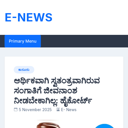
Skip
to
E-NEWS
content
Primary Menu
ಕಾನೂನು
ಆರ್ಥಿಕವಾಗಿ ಸ್ವತಂತ್ರವಾಗಿರುವ
ಸಂಗಾತಿಗೆ ಜೀವನಾಂಶ
ನೀಡಬೇಕಾಗಿಲ್ಲ: ಹೈಕೋರ್ಟ್
5 November 2025
E- News