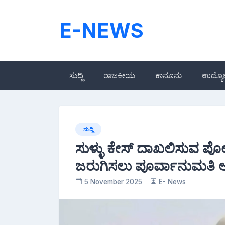
Skip
to
E-NEWS
content
ಸುದ್ದಿ
ರಾಜಕೀಯ
ಕಾನೂನು
ಉದ್ಯ
ಸುದ್ದಿ
ಸುಳ್ಳು ಕೇಸ್ ದಾಖಲಿಸುವ ಪೊ
ಜರುಗಿಸಲು ಪೂರ್ವಾನುಮತಿ ಅಗತ
5 November 2025
E- News