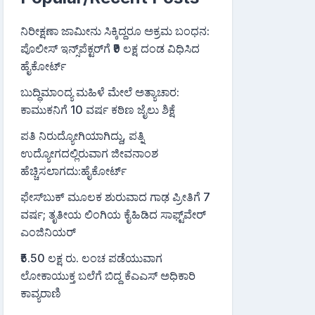
ನಿರೀಕ್ಷಣಾ ಜಾಮೀನು ಸಿಕ್ಕಿದ್ದರೂ ಅಕ್ರಮ ಬಂಧನ:
ಪೊಲೀಸ್ ಇನ್ಸ್‌ಪೆಕ್ಟರ್‌ಗೆ ₹9 ಲಕ್ಷ ದಂಡ ವಿಧಿಸಿದ
ಹೈಕೋರ್ಟ್
ಬುದ್ಧಿಮಾಂದ್ಯ ಮಹಿಳೆ ಮೇಲೆ ಅತ್ಯಾಚಾರ:
ಕಾಮುಕನಿಗೆ 10 ವರ್ಷ ಕಠಿಣ ಜೈಲು ಶಿಕ್ಷೆ
ಪತಿ ನಿರುದ್ಯೋಗಿಯಾಗಿದ್ದು, ಪತ್ನಿ
ಉದ್ಯೋಗದಲ್ಲಿರುವಾಗ ಜೀವನಾಂಶ
ಹೆಚ್ಚಿಸಲಾಗದು:ಹೈಕೋರ್ಟ್
ಫೇಸ್‌ಬುಕ್‌ ಮೂಲಕ ಶುರುವಾದ ಗಾಢ ಪ್ರೀತಿಗೆ 7
ವರ್ಷ; ತೃತೀಯ ಲಿಂಗಿಯ ಕೈಹಿಡಿದ ಸಾಫ್ಟ್‌ವೇರ್
ಎಂಜಿನಿಯರ್
₹5.50 ಲಕ್ಷ ರು. ಲಂಚ ಪಡೆಯುವಾಗ
ಲೋಕಾಯುಕ್ತ ಬಲೆಗೆ ಬಿದ್ದ ಕೆಎಎಸ್ ಅಧಿಕಾರಿ
ಕಾವ್ಯರಾಣಿ