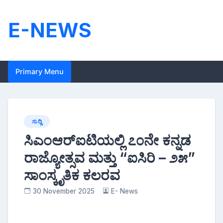
Skip
to
E-NEWS
content
Primary Menu
ಸುದ್ದಿ
ಸಿಎಂಆರ್‌ಐಟಿಯಲ್ಲಿ ೭೦ನೇ ಕನ್ನಡ
ರಾಜ್ಯೋತ್ಸವ ಮತ್ತು “ಐಸಿರಿ – ೨೫”
ಸಾಂಸ್ಕೃತಿಕ ಕಲರವ
30 November 2025
E- News