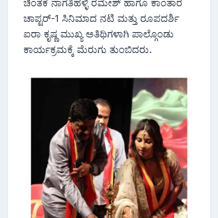
ಚಿಂತಕ ನಾಗತಿಹಳ್ಳಿ ರಮೇಶ್ ಹಾಗೂ ಕಾಂತಾರ
ಚಾಪ್ಟರ್-1 ಸಿನಿಮಾದ ನಟಿ ಮತ್ತು ರೂಪದರ್ಶಿ
ಐರಾ ಕೃಷ್ಣ ಮುಖ್ಯ ಅತಿಥಿಗಳಾಗಿ ಪಾಲ್ಗೊಂಡು
ಕಾರ್ಯಕ್ರಮಕ್ಕೆ ಮೆರುಗು ತುಂಬಿದರು.