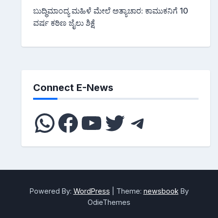
ಬುದ್ಧಿಮಾಂದ್ಯ ಮಹಿಳೆ ಮೇಲೆ ಅತ್ಯಾಚಾರ: ಕಾಮುಕನಿಗೆ 10
ವರ್ಷ ಕಠಿಣ ಜೈಲು ಶಿಕ್ಷೆ
Connect E-News
WhatsApp
Facebook
YouTube
Twitter
Telegra
Powered By:
WordPress
|
Theme:
newsbook
By
OdieThemes