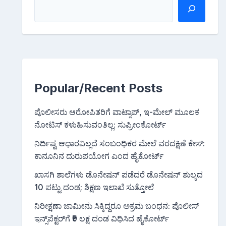
Popular/Recent Posts
ಪೊಲೀಸರು ಆರೋಪಿತರಿಗೆ ವಾಟ್ಸಾಪ್, ಇ-ಮೇಲ್ ಮೂಲಕ
ನೋಟಿಸ್‌ ಕಳುಹಿಸುವಂತಿಲ್ಲ: ಸುಪ್ರೀಂಕೋರ್ಟ್
ನಿರ್ದಿಷ್ಟ ಆಧಾರವಿಲ್ಲದೆ ಸಂಬಂಧಿಕರ ಮೇಲೆ ವರದಕ್ಷಿಣೆ ಕೇಸ್:
ಕಾನೂನಿನ ದುರುಪಯೋಗ ಎಂದ ಹೈಕೋರ್ಟ್
ಖಾಸಗಿ ಶಾಲೆಗಳು ಡೊನೇಷನ್ ಪಡೆದರೆ ಡೊನೇಷನ್ ಶುಲ್ಕದ
10 ಪಟ್ಟು ದಂಡ; ಶಿಕ್ಷಣ ಇಲಾಖೆ ಸುತ್ತೋಲೆ
ನಿರೀಕ್ಷಣಾ ಜಾಮೀನು ಸಿಕ್ಕಿದ್ದರೂ ಅಕ್ರಮ ಬಂಧನ: ಪೊಲೀಸ್
ಇನ್ಸ್‌ಪೆಕ್ಟರ್‌ಗೆ ₹9 ಲಕ್ಷ ದಂಡ ವಿಧಿಸಿದ ಹೈಕೋರ್ಟ್