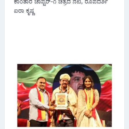
ಕಾಂತಾರ ಚಾಪ್ಟರ್-೧ ಚಿತ್ರದ ನಟಿ, ರೂಪದರ್ಶಿ
ಐರಾ ಕೃಷ್ಣ