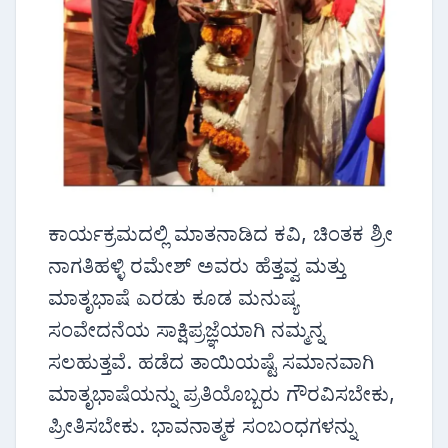
ಕಾರ್ಯಕ್ರಮದಲ್ಲಿ ಮಾತನಾಡಿದ ಕವಿ, ಚಿಂತಕ ಶ್ರೀ
ನಾಗತಿಹಳ್ಳಿ ರಮೇಶ್ ಅವರು ಹೆತ್ತವ್ವ ಮತ್ತು
ಮಾತೃಭಾಷೆ ಎರಡು ಕೂಡ ಮನುಷ್ಯ
ಸಂವೇದನೆಯ ಸಾಕ್ಷಿಪ್ರಜ್ಞೆಯಾಗಿ ನಮ್ಮನ್ನ
ಸಲಹುತ್ತವೆ. ಹಡೆದ ತಾಯಿಯಷ್ಟೆ ಸಮಾನವಾಗಿ
ಮಾತೃಭಾಷೆಯನ್ನು ಪ್ರತಿಯೊಬ್ಬರು ಗೌರವಿಸಬೇಕು,
ಪ್ರೀತಿಸಬೇಕು. ಭಾವನಾತ್ಮಕ ಸಂಬಂಧಗಳನ್ನು