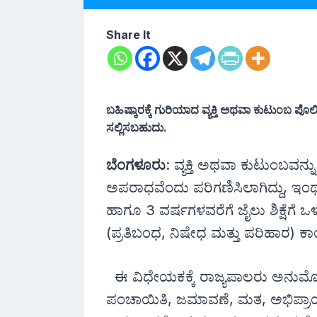
Share It
ಬಹಿಷ್ಕಾರಕ್ಕೆ ಗುರಿಯಾದ ವ್ಯಕ್ತಿ ಅಥವಾ ಕುಟುಂಬ 
ಸಲ್ಲಿಸಬಹುದು.
ಬೆಂಗಳೂರು
: ವ್ಯಕ್ತಿ ಅಥವಾ ಕುಟುಂಬವನ್ನ
ಅಪರಾಧವೆಂದು ಪರಿಗಣಿಸಿಲಾಗಿದ್ದು, ಇಂ
ಹಾಗೂ 3 ವರ್ಷಗಳವರೆಗೆ ಜೈಲು ಶಿಕ್ಷೆಗೆ
(ಪ್ರತಿಬಂಧ, ನಿಷೇಧ ಮತ್ತು ಪರಿಹಾರ) ಕಾಯ
ಈ ವಿಧೇಯಕಕ್ಕೆ ರಾಜ್ಯಪಾಲರು ಅನುಮೋದನೆ
ಪಂಚಾಯಿತಿ, ಜಮಾವಣೆ, ಮತ, ಅಭಿಪ್ರಾಯ ಸ