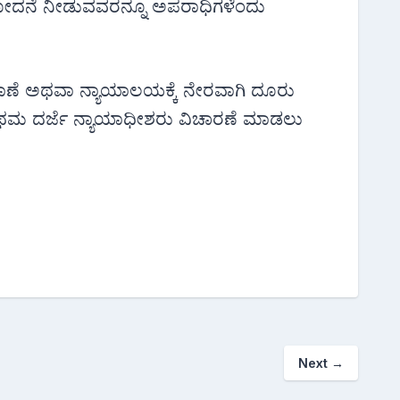
ೋದನೆ ನೀಡುವವರನ್ನೂ ಅಪರಾಧಿಗಳೆಂದು
ಠಾಣೆ ಅಥವಾ ನ್ಯಾಯಾಲಯಕ್ಕೆ ನೇರವಾಗಿ ದೂರು
್ರಥಮ ದರ್ಜೆ ನ್ಯಾಯಾಧೀಶರು ವಿಚಾರಣೆ ಮಾಡಲು
Next
→