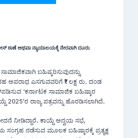
ಪೊಲೀಸ್ ಠಾಣೆ ಅಥವಾ ನ್ಯಾಯಾಲಯಕ್ಕೆ ನೇರವಾಗಿ ದೂರು
ು ಸಾಮಾಜಿಕವಾಗಿ ಬಹಿಷ್ಕರಿಸುವುದನ್ನು
ಥಹ ಅಪರಾಧ ಎಸಗುವವರಿಗೆ ₹1 ಲಕ್ಷ ರು. ದಂಡ
 ಒಳಪಡಿಸುವ ‘ಕರ್ನಾಟಕ ಸಾಮಾಜಿಕ ಬಹಿಷ್ಕಾರ
್ದೆ 2025’ರ ರಾಜ್ಯ ಪತ್ರವನ್ನು ಹೊರಡಿಸಲಾಗಿದೆ.
 ನೀಡಿದ್ದಾರೆ. ಕಾಯ್ದೆ ಅನ್ವಯ ಸಭೆ,
ಂಗ್ರಹ ನಡೆಸುವ ಮೂಲಕ ಬಹಿಷ್ಕಾರಕ್ಕೆ ಪ್ರತ್ಯಕ್ಷ