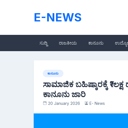
Skip
to
E-NEWS
content
ಸುದ್ದಿ
ರಾಜಕೀಯ
ಕಾನೂನು
ಉದ್ಯ
ಕಾನೂನು
ಸಾಮಾಜಿಕ ಬಹಿಷ್ಕಾರಕ್ಕೆ ₹1ಲಕ್ಷ
ಕಾನೂನು ಜಾರಿ
20 January 2026
E- News