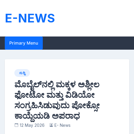
Skip
to
E-NEWS
content
Primary Menu
ಸುದ್ದಿ
ಮೊಬೈಲ್‌ನಲ್ಲಿ ಮಕ್ಕಳ ಅಶ್ಲೀಲ
ಫೋಟೋ ಮತ್ತು ವಿಡಿಯೋ
ಸಂಗ್ರಹಿಸಿಡುವುದು ಪೋಕ್ಸೋ
ಕಾಯ್ದೆಯಡಿ ಅಪರಾಧ
12 May 2026
E- News