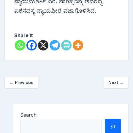
ನ್ಯಾಯಮೂರ್ತಿ ಎಂ. ನಾಗಪ್ರಸನ್ನ ಅವರಿದ್ದ
ಏಕಸದಸ್ಯ ನ್ಯಾಯಪೀಠ ವಜಾಗೊಳಿಸಿದೆ.
Share It
←
Previous
Next
→
Search