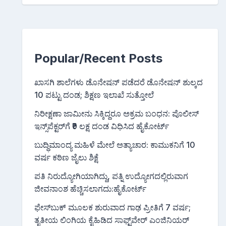
Popular/Recent Posts
ಖಾಸಗಿ ಶಾಲೆಗಳು ಡೊನೇಷನ್ ಪಡೆದರೆ ಡೊನೇಷನ್ ಶುಲ್ಕದ
10 ಪಟ್ಟು ದಂಡ; ಶಿಕ್ಷಣ ಇಲಾಖೆ ಸುತ್ತೋಲೆ
ನಿರೀಕ್ಷಣಾ ಜಾಮೀನು ಸಿಕ್ಕಿದ್ದರೂ ಅಕ್ರಮ ಬಂಧನ: ಪೊಲೀಸ್
ಇನ್ಸ್‌ಪೆಕ್ಟರ್‌ಗೆ ₹9 ಲಕ್ಷ ದಂಡ ವಿಧಿಸಿದ ಹೈಕೋರ್ಟ್
ಬುದ್ಧಿಮಾಂದ್ಯ ಮಹಿಳೆ ಮೇಲೆ ಅತ್ಯಾಚಾರ: ಕಾಮುಕನಿಗೆ 10
ವರ್ಷ ಕಠಿಣ ಜೈಲು ಶಿಕ್ಷೆ
ಪತಿ ನಿರುದ್ಯೋಗಿಯಾಗಿದ್ದು, ಪತ್ನಿ ಉದ್ಯೋಗದಲ್ಲಿರುವಾಗ
ಜೀವನಾಂಶ ಹೆಚ್ಚಿಸಲಾಗದು:ಹೈಕೋರ್ಟ್
ಫೇಸ್‌ಬುಕ್‌ ಮೂಲಕ ಶುರುವಾದ ಗಾಢ ಪ್ರೀತಿಗೆ 7 ವರ್ಷ;
ತೃತೀಯ ಲಿಂಗಿಯ ಕೈಹಿಡಿದ ಸಾಫ್ಟ್‌ವೇರ್ ಎಂಜಿನಿಯರ್