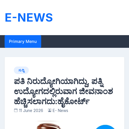
Skip
to
E-NEWS
content
Primary Menu
ಸುದ್ದಿ
ಪತಿ ನಿರುದ್ಯೋಗಿಯಾಗಿದ್ದು, ಪತ್ನಿ
ಉದ್ಯೋಗದಲ್ಲಿರುವಾಗ ಜೀವನಾಂಶ
ಹೆಚ್ಚಿಸಲಾಗದು:ಹೈಕೋರ್ಟ್
11 June 2026
E- News