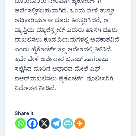
ದೂರುದಾರರು ನೇರವಾಗಿ ಹೈಕೋರ್ಟ್ ಗೆ
ಅರ್ಜಿಸಲ್ಲಿಸಬಹುದಾಗಿದೆ. ಒಂದು ವೇಳೆ ಉನ್ನತ
ಅಧಿಕಾರಿಯೂ ಆ ದೂರು ತಿರಸ್ಕರಿಸಿದರೆ, ಆ
ವ್ಯಾಪ್ತಿಯ ಮ್ಯಾಜಿಸ್ಟ್ರೇಟ್ ಎದುರು ಖಾಸಗಿ ದೂರು
ದಾಖಲಿಸಲು ಕೂಡ ನಿಯಮಗಳಲ್ಲಿ ಅವಕಾಶವಿದೆ
ಎಂದು ಹೈಕೋರ್ಟ್ ತನ್ನ ಆದೇಶದಲ್ಲಿ ತಿಳಿಸಿದೆ.
ಇದೇ ವೇಳೆ ಅರ್ಜಿದಾರ ಬಿ.ಎಚ್.ನಾಗರಾಜು
ಸಲ್ಲಿಸಿದ ದೂರಿನ ಆಧಾರದ ಮೇಲೆ ಎಫ್
ಐಆರ್‌ದಾಖಲಿಸಲು ಹೈಕೋರ್ಟ್ ಪೊಲೀಸರಿಗೆ
ನಿರ್ದೇಶನ ನೀಡಿದೆ.
Share It