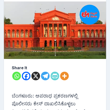
Share It
ಬೆಂಗಳೂರು: ಅಪರಾಧ ಪ್ರಕರಣಗಳಲ್ಲಿ
ಪೊಲೀಸರು ಕೇಸ್ ದಾಖಲಿಸಿಕೊಳ್ಳಲು