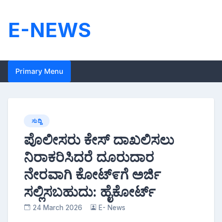
Skip
to
E-NEWS
content
Primary Menu
ಸುದ್ದಿ
ಪೊಲೀಸರು ಕೇಸ್ ದಾಖಲಿಸಲು
ನಿರಾಕರಿಸಿದರೆ ದೂರುದಾರ
ನೇರವಾಗಿ ಕೋಟ್೯ಗೆ ಅರ್ಜಿ
ಸಲ್ಲಿಸಬಹುದು: ಹೈಕೋರ್ಟ್
24 March 2026
E- News