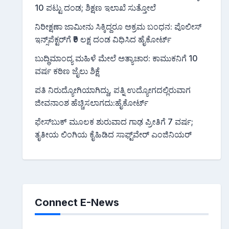
10 ಪಟ್ಟು ದಂಡ; ಶಿಕ್ಷಣ ಇಲಾಖೆ ಸುತ್ತೋಲೆ
ನಿರೀಕ್ಷಣಾ ಜಾಮೀನು ಸಿಕ್ಕಿದ್ದರೂ ಅಕ್ರಮ ಬಂಧನ: ಪೊಲೀಸ್
ಇನ್ಸ್‌ಪೆಕ್ಟರ್‌ಗೆ ₹9 ಲಕ್ಷ ದಂಡ ವಿಧಿಸಿದ ಹೈಕೋರ್ಟ್
ಬುದ್ಧಿಮಾಂದ್ಯ ಮಹಿಳೆ ಮೇಲೆ ಅತ್ಯಾಚಾರ: ಕಾಮುಕನಿಗೆ 10
ವರ್ಷ ಕಠಿಣ ಜೈಲು ಶಿಕ್ಷೆ
ಪತಿ ನಿರುದ್ಯೋಗಿಯಾಗಿದ್ದು, ಪತ್ನಿ ಉದ್ಯೋಗದಲ್ಲಿರುವಾಗ
ಜೀವನಾಂಶ ಹೆಚ್ಚಿಸಲಾಗದು:ಹೈಕೋರ್ಟ್
ಫೇಸ್‌ಬುಕ್‌ ಮೂಲಕ ಶುರುವಾದ ಗಾಢ ಪ್ರೀತಿಗೆ 7 ವರ್ಷ;
ತೃತೀಯ ಲಿಂಗಿಯ ಕೈಹಿಡಿದ ಸಾಫ್ಟ್‌ವೇರ್ ಎಂಜಿನಿಯರ್
Connect E-News