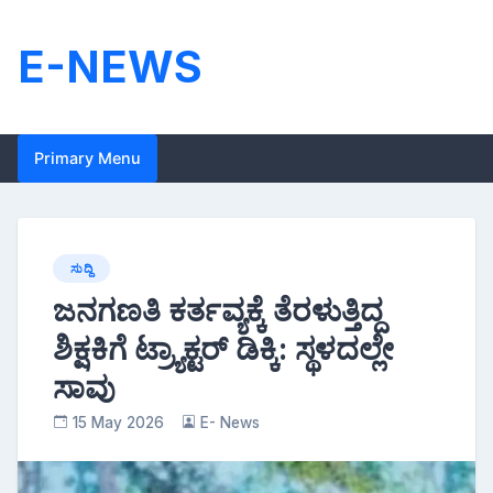
Skip
to
E-NEWS
content
Primary Menu
ಸುದ್ದಿ
ಜನಗಣತಿ ಕರ್ತವ್ಯಕ್ಕೆ ತೆರಳುತ್ತಿದ್ದ
ಶಿಕ್ಷಕಿಗೆ ಟ್ರ್ಯಾಕ್ಟರ್ ಡಿಕ್ಕಿ: ಸ್ಥಳದಲ್ಲೇ
ಸಾವು
15 May 2026
E- News