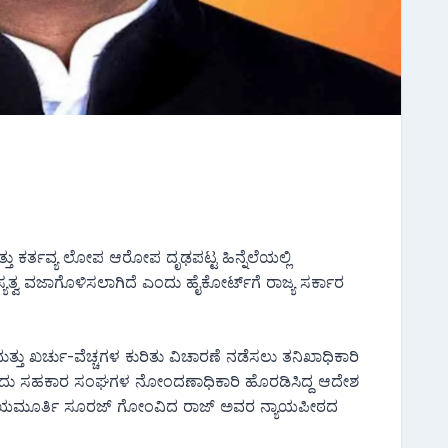
್ತು ಕರ್ತವ್ಯ ಲೋಪ ಆರೋಪ ದೃಢಪಟ್ಟ ಹಿನ್ನೆಲೆಯಲ್ಲಿ
ವ ವಜಾಗೊಳಿಸಲಾಗಿದೆ ಎಂದು ಹೈಕೋರ್ಟ್‌ಗೆ ರಾಜ್ಯ ಸರ್ಕಾರ
ು ಖರ್ಚು-ವೆಚ್ಚಗಳ ಕುರಿತು ವಿಚಾರಣೆ ನಡೆಸಲು ತನಿಖಾಧಿಕಾರಿ
ದು ಸಹಕಾರ ಸಂಘಗಳ ನೋಂದಣಾಧಿಕಾರಿ ಹೊರಡಿಸಿದ್ದ ಆದೇಶ
, ನ್ಯಾಯಮೂರ್ತಿ ಸೂರಜ್ ಗೋಂವಿದ ರಾಜ್ ಅವರ ನ್ಯಾಯಪೀಠದ