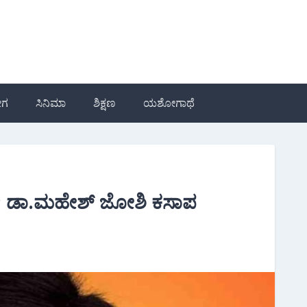
ೋಗ
ಸಿನಿಮಾ
ಶಿಕ್ಷಣ
ಯಶೋಗಾಥೆ
 ಡಾ.ಮಹೇಶ್ ಜೋಶಿ ಕಸಾಪ