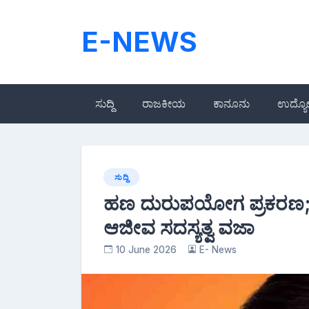
Skip
to
E-NEWS
content
ಸುದ್ದಿ
ರಾಜಕೀಯ
ಕಾನೂನು
ಉದ್ಯ
ಸುದ್ದಿ
ಹಣ ದುರುಪಯೋಗ ಪ್ರಕರಣ;
ಆಜೀವ ಸದಸ್ಯತ್ವ ವಜಾ
10 June 2026
E- News