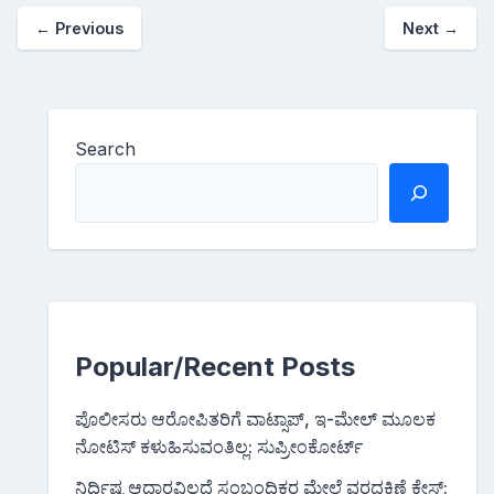
←
Previous
Next
→
Search
Popular/Recent Posts
ಪೊಲೀಸರು ಆರೋಪಿತರಿಗೆ ವಾಟ್ಸಾಪ್, ಇ-ಮೇಲ್ ಮೂಲಕ
ನೋಟಿಸ್‌ ಕಳುಹಿಸುವಂತಿಲ್ಲ: ಸುಪ್ರೀಂಕೋರ್ಟ್
ನಿರ್ದಿಷ್ಟ ಆಧಾರವಿಲ್ಲದೆ ಸಂಬಂಧಿಕರ ಮೇಲೆ ವರದಕ್ಷಿಣೆ ಕೇಸ್: