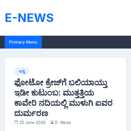
Skip
to
E-NEWS
content
Primary Menu
ಸುದ್ದಿ
​ಫೋಟೋ ಕ್ರೇಜ್‌ಗೆ ಬಲಿಯಾಯ್ತು
ಇಡೀ ಕುಟುಂಬ: ಮುತ್ತತ್ತಿಯ
ಕಾವೇರಿ ನದಿಯಲ್ಲಿ ಮುಳುಗಿ ಐವರ
ದುರ್ಮರಣ
25 June 2026
E- News