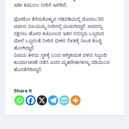
ಇಡೀ ಕುಟುಂಬ ನೀರಿಗೆ ಇಳಿದಿದೆ.
ಫೋಟೋ ತೆಗೆದುಕೊಳ್ಳುವ ಗಡಿಬಿಡಿಯಲ್ಲಿ ಮೊದಲು 50
ವರ್ಷದ ವಿಜಯಮ್ಮ ನೀರಿನಲ್ಲಿ ಮುಳುಗಿದ್ದಾರೆ. ಅವರನ್ನು
ರಕ್ಷಿಸಲು ಹೋದ ಕುಟುಂಬದ ಇತರ ಸದಸ್ಯರು ಒಬ್ಬರಾದ
ಮೇಲೆ ಒಬ್ಬರಂತೆ ನೀರಿನ ಭೀಕರ ಸೆಳತಕ್ಕೆ ಸಿಲುಕಿ ಕೊಚ್ಚಿ
ಹೋಗಿದ್ದಾರೆ.
ವಿಷಯ ತಿಳಿದು ಸ್ಥಳಕ್ಕೆ ಬಂದ ಅಗ್ನಿಶಾಮಕ ದಳದ ಸಿಬ್ಬಂದಿ
ಕಾರ್ಯಾಚರಣೆ ನಡೆಸಿ ಐವರ ಮೃತದೇಹಗಳನ್ನು ನದಿಯಿಂದ
ಹೊರತೆಗೆದಿದ್ದಾರೆ.
Share It